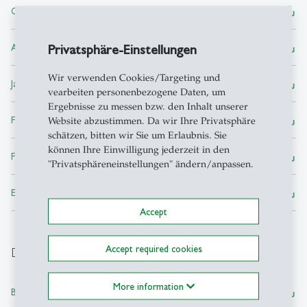
save_alt
Giovanni Vergani ― PDF, 321 KB
save_alt
Privatsphäre-Einstellungen
Alexander Lüchinger ― PDF, 757 KB
Wir verwenden Cookies/Targeting und
save_alt
Janaína Roque ― PDF, 656 KB
vearbeiten personenbezogene Daten, um
Ergebnisse zu messen bzw. den Inhalt unserer
save_alt
Fidel Blanco ― PDF, 832 KB
Website abzustimmen. Da wir Ihre Privatsphäre
schätzen, bitten wir Sie um Erlaubnis. Sie
können Ihre Einwilligung jederzeit in den
save_alt
Fernando Capra ― PDF, 1 MB
"Privatsphäreneinstellungen" ändern/anpassen.
save_alt
Edinardo Figueiredo ― PDF, 864 KB
Accept
Accept required cookies
Downloads
More information
save_alt
Bilder der Veranstaltung ― PDF, 1 MB