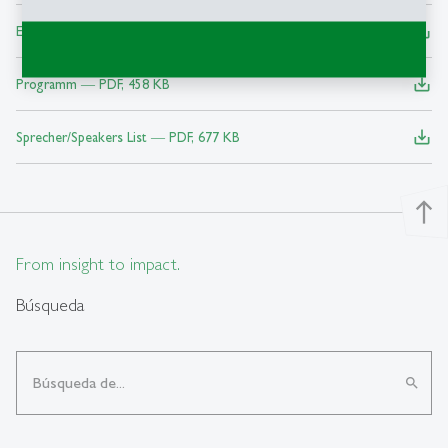
save_alt
Einladung/Flyer ― PDF, 110 KB
save_alt
Programm ― PDF, 458 KB
save_alt
Sprecher/Speakers List ― PDF, 677 KB
north
From insight to impact.
Búsqueda
search