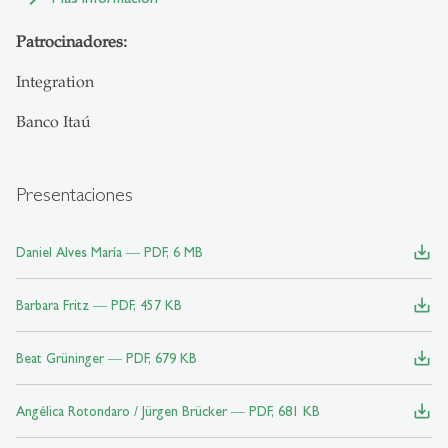
Patrocinadores:
Integration
Banco Itaú
Presentaciones
save_alt
Daniel Alves María ― PDF, 6 MB
save_alt
Barbara Fritz ― PDF, 457 KB
save_alt
Beat Grüninger ― PDF, 679 KB
save_alt
Angélica Rotondaro / Jürgen Brücker ― PDF, 681 KB