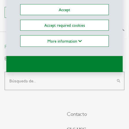
Accept
To the details
Accept required cookies
north
More information
From insight to impact.
Búsqueda
search
Contacto