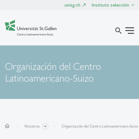
unisg.ch
Instituto selección
search
Organización del Centro
Latinoamericano-Suizo
home
Nosotros
Organización del Centro Latinoamericano-Suizo