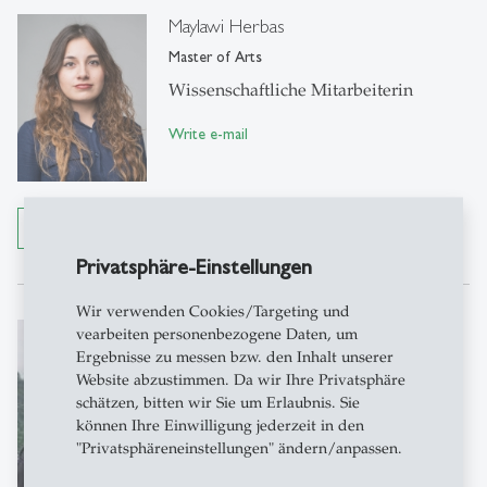
Maylawi Herbas
Master of Arts
Wissenschaftliche Mitarbeiterin
Write e-mail
To the details
Privatsphäre-Einstellungen
Wir verwenden Cookies/Targeting und
Alvaro Pastor
vearbeiten personenbezogene Daten, um
Ergebnisse zu messen bzw. den Inhalt unserer
Master in Science
Website abzustimmen. Da wir Ihre Privatsphäre
Wissenschaftlicher Mitarbeiter
schätzen, bitten wir Sie um Erlaubnis. Sie
können Ihre Einwilligung jederzeit in den
Write e-mail
"Privatsphäreneinstellungen" ändern/anpassen.