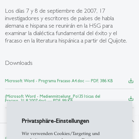
Los días 7 y 8 de septiembre de 2007, 17
investigadores y escritores de países de habla
alemana e hispana se reunirán en la HSG para
examinar la dialéctica fundamental del éxito y el
fracaso en la literatura hispánica a partir del Quijote.
Downloads
save_alt
Microsoft Word - Programa Fracaso A4.doc ― PDF, 386 KB
(Microsoft Word - Medienmitteilung_Po\351ticas del
save_alt
Fracaso_31.8.2007.doc) ― PDF, 99 KB
Privatsphäre-Einstellungen
north
Wir verwenden Cookies/Targeting und
From insight to impact.