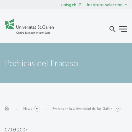
unisg.ch
Instituto selección
search
Poéticas del Fracaso
home
News
Eventos en la Universidad de San Gallen
07.09.2007