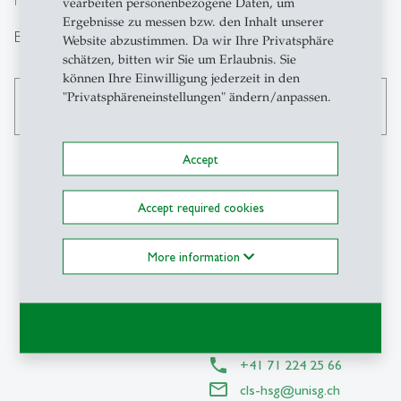
vearbeiten personenbezogene Daten, um
Ergebnisse zu messen bzw. den Inhalt unserer
Búsqueda
Website abzustimmen. Da wir Ihre Privatsphäre
schätzen, bitten wir Sie um Erlaubnis. Sie
können Ihre Einwilligung jederzeit in den
"Privatsphäreneinstellungen" ändern/anpassen.
search
Accept
Accept required cookies
Contacto
More information
CLS-HSG
Centro Latinoamericano-
Suizo
Unterer Graben 21
CH-9000 St.Gallen
+41 71 224 25 66
cls-hsg
@
unisg.ch