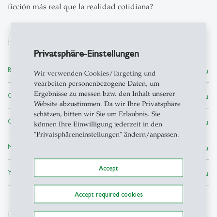
ficción más real que la realidad cotidiana?
Presentaciones
Privatsphäre-Einstellungen
save_alt
Brigitte Biehl-Missal ― PDF, 1 MB
Wir verwenden Cookies/Targeting und
vearbeiten personenbezogene Daten, um
Ergebnisse zu messen bzw. den Inhalt unserer
save_alt
Christine Künzel ― PDF, 1 MB
Website abzustimmen. Da wir Ihre Privatsphäre
schätzen, bitten wir Sie um Erlaubnis. Sie
save_alt
Günter Müller-Stewens ― PDF, 916 KB
können Ihre Einwilligung jederzeit in den
"Privatsphäreneinstellungen" ändern/anpassen.
save_alt
Manuel Pombo ― PDF, 2 MB
Accept
save_alt
Yvette Sánchez ― PDF, 3 MB
Accept required cookies
Downloads