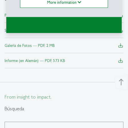
More information
save_alt
Programm ― PDF, 228 KB
save_alt
Speakers List ― PDF, 480 KB
save_alt
Galería de Fotos ― PDF, 2 MB
save_alt
Informe (en Alemán) ― PDF, 573 KB
north
From insight to impact.
Búsqueda