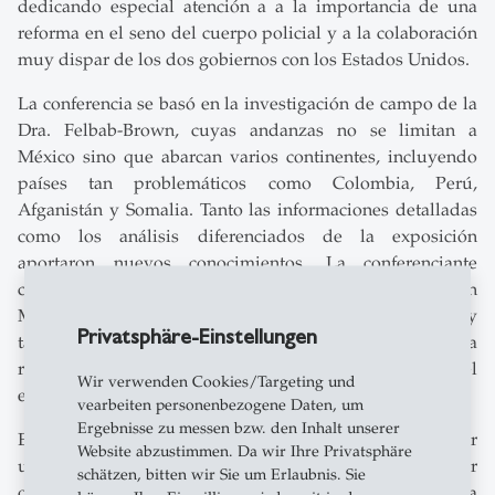
dedicando especial atención a a la importancia de una
reforma en el seno del cuerpo policial y a la colaboración
muy dispar de los dos gobiernos con los Estados Unidos.
La conferencia se basó en la investigación de campo de la
Dra. Felbab-Brown, cuyas andanzas no se limitan a
México sino que abarcan varios continentes, incluyendo
países tan problemáticos como Colombia, Perú,
Afganistán y Somalia. Tanto las informaciones detalladas
como los análisis diferenciados de la exposición
aportaron nuevos conocimientos. La conferenciante
comparó por ejemplo las reformas socioeconómicas en
México con las del gobierno de Santos en Colombia y
Privatsphäre-Einstellungen
también mostró los factores críticos del éxito para una
reforma del cuerpo policial en México a partir del
Wir verwenden Cookies/Targeting und
ejemplo de Georgia.
vearbeiten personenbezogene Daten, um
Ergebnisse zu messen bzw. den Inhalt unserer
El debate animado que siguió la conferencia mostró por
Website abzustimmen. Da wir Ihre Privatsphäre
una parte el gran interés del público por el tema y por
schätzen, bitten wir Sie um Erlaubnis. Sie
otra la gran aportación de la Dra. Felbab-Brown para una