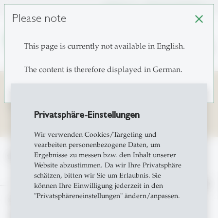
unisg.ch
Choose institutes
Please note
close
This page is currently not available in English.
search
The content is therefore displayed in German.
31.10.2014 Business Fiktionen
Privatsphäre-Einstellungen
Wir verwenden Cookies/Targeting und
vearbeiten personenbezogene Daten, um
Ergebnisse zu messen bzw. den Inhalt unserer
home
News
Anlässe des CLS an der HSG
Website abzustimmen. Da wir Ihre Privatsphäre
schätzen, bitten wir Sie um Erlaubnis. Sie
north
können Ihre Einwilligung jederzeit in den
"Privatsphäreneinstellungen" ändern/anpassen.
© Copyright 2026 University of St.Gallen, Switzerland
Terms and Privacy Policy
Privatsphäreneinstellung