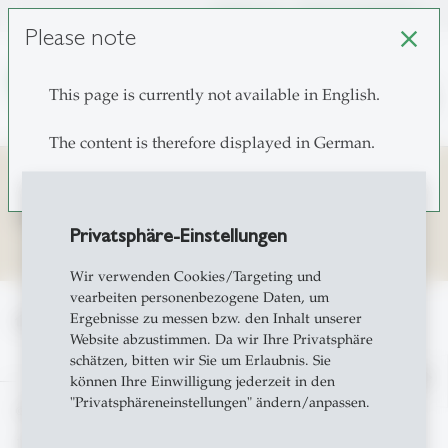
unisg.ch
Choose institutes
Please note
close
This page is currently not available in English.
search
The content is therefore displayed in German.
Kolumbien
Privatsphäre-Einstellungen
Wir verwenden Cookies/Targeting und
vearbeiten personenbezogene Daten, um
Ergebnisse zu messen bzw. den Inhalt unserer
home
Cooperation
Website abzustimmen. Da wir Ihre Privatsphäre
schätzen, bitten wir Sie um Erlaubnis. Sie
north
können Ihre Einwilligung jederzeit in den
"Privatsphäreneinstellungen" ändern/anpassen.
© Copyright 2026 University of St.Gallen, Switzerland
Terms and Privacy Policy
Privatsphäreneinstellung